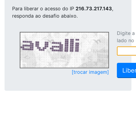
Para liberar o acesso
do IP
216.73.217.143
,
responda ao desafio abaixo.
Digite 
lado no
[trocar imagem]