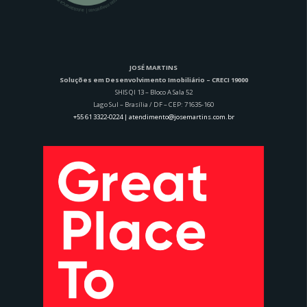
JOSÉ MARTINS
Soluções em Desenvolvimento Imobiliário – CRECI 19000
SHIS QI 13 – Bloco A Sala 52
Lago Sul – Brasília / DF – CEP: 71635-160
+55 61 3322-0224 | atendimento@josemartins.com.br