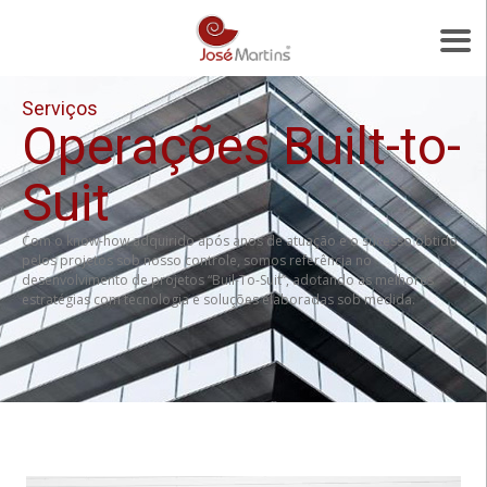
Serviços
Operações Built-to-
Suit
Com o know-how adquirido após anos de atuação e o sucesso obtido
pelos projetos sob nosso controle, somos referência no
desenvolvimento de projetos “Buil-To-Suit”, adotando as melhores
estratégias com tecnologia e soluções elaboradas sob medida.