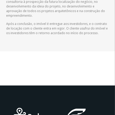
consultoria à prospecção da futura localização do negócio, no
desenvolvimento da ideia do projeto, no desenvolvimento e
aprovação de todos os projetos arquitetônicos e na construção do
empreendimento.
Após a conclusão, o imóvel é entregue aos investidores, e o contrato
de locação com o cliente entra em vigor. O cliente usufrui do imóvel e
os investidores têm o retorno acordado no início do processo.
Somos Associados: